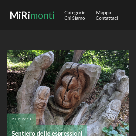
MiRi
monti
Categorie
Mappa
Chi Siamo
Contattaci
15 LUGLIO 2018
Sentiero delle espressioni